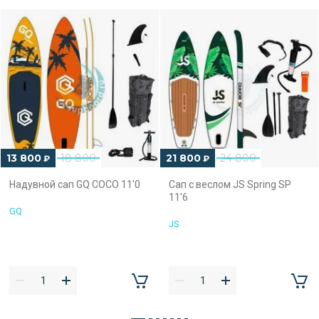
13 800
18 800
21 800
24 800
₽
₽
Надувной сап GQ COCO 11'0
Сап с веслом JS Spring SP
11'6
GQ
JS