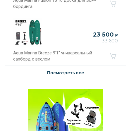
Aqua Marina Fusion 10'10 доска для SUP-
бординга
23 500
₽
33 600
Aqua Marina Breeze 9'1" универсальный
сапборд с веслом
Посмотреть все