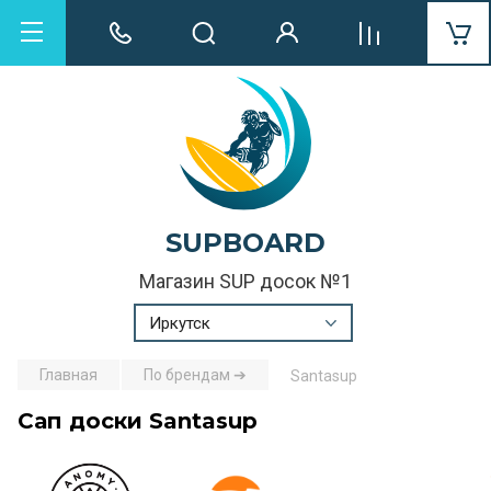
SUPBOARD
Магазин SUP досок №1
Иркутск
Главная
По брендам ➔
Santasup
Сап доски Santasup