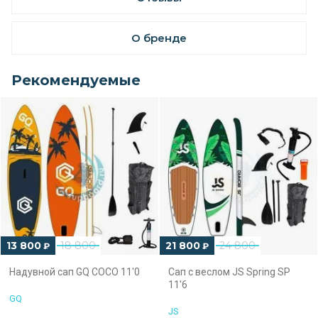
О бренде
Рекомендуемые
13 800
18 800
21 800
24 800
₽
₽
Надувной сап GQ COCO 11'0
Сап с веслом JS Spring SP
11'6
GQ
JS