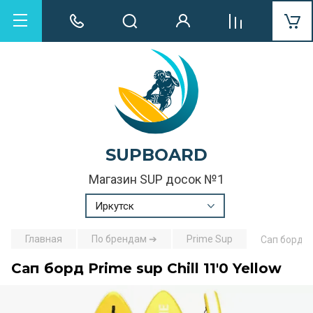
SUPBOARD
Магазин SUP досок №1
Иркутск
Главная
По брендам ➔
Prime Sup
Сап борд Pr
Сап борд Prime sup Chill 11'0 Yellow